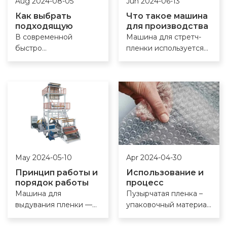
Aug 2024-08-05
Jun 2024-06-13
Как выбрать
Что такое машина
подходящую
для производства
машину для
стретч-пленки?
В современной
Машина для стретч-
производства
быстро
пленки используется
пузырчатой ​​
развивающейся
для упаковки и
пленки?
упаковочной отрасли
покрытия предметов.
поиск правильной
Его часто используют
машины для
для упаковки грузов,
производства
защиты поверхностей
пузырчатой ​​пленки
или фиксации
имеет решающее
предметов. Обычно
значение для
используемый
обеспечения
материал –
May 2024-05-10
Apr 2024-04-30
высококачественного
полиэтиленовая
производства. Выбор
пленка. Ниже
Принцип работы и
Использование и
правильной машины
приводится
порядок работы
процесс
машины для
производства
для производства
подробное описание
Машина для
Пузырчатая пленка –
выдувания пленки
пузырчатой
пузырчатой ​​пленки —
машины для стретч-
выдувания пленки —
упаковочный материал
пленки
это комплексный
пленки:
это тип оборудования,
из прозрачного
процесс
используемого в
пластика с большим