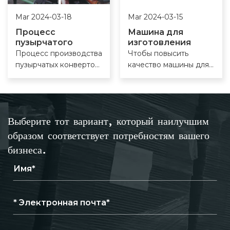
ударов.
Mar 2024-03-18
Mar 2024-03-15
Процесс
Машина для
пузырчатого
изготовления
мешка
пакетов из
Процесс производства
Чтобы повысить
пузырчатой
пузырчатых конвертов
качество машины для
пленки?
в значительной
изготовления пакетов
степени зависит от
из пузырчатой пленки
пузырчатой пленки,
в процессе
также известной как
производства, очень
Выберите тот вариант, который наилучшим
пленка на воздушной
важно повысить
подушке.
яркость деталей,
образом соответствует потребностям вашего
используемых в
бизнеса.
машине.