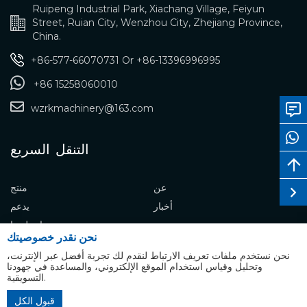
Ruipeng Industrial Park, Xiachang Village, Feiyun
Street, Ruian City, Wenzhou City, Zhejiang Province,
China.
+86-577-66070731
Or
+86-13396996995
+86 15258060010
wzrkmachinery@163.com
التنقل السريع
عن
منتج
أخبار
يدعم
اتصل بنا
نحن نقدر خصوصيتك
نحن نستخدم ملفات تعريف الارتباط لنقدم لك تجربة أفضل عبر الإنترنت،
وتحليل وقياس استخدام الموقع الإلكتروني، والمساعدة في جهودنا
التسويقية.
جميع الحقوق محفوظة لشركة رويكانغ
English
قبول الكل
خريطة الموقع
المحدودة ©