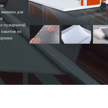
ля
,
машина для
ля
 пузырчатой ​​
 пакетов из
одушки.