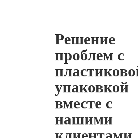
Решение
проблем с
пластиково
упаковкой
2-Метровая Однослойная Машина
Для Изготовления Пузырьковой
вместе с
Пленки
Клиент из Индонезии купил машину
нашими
для изготовления пузырьковой
пленки у нашей компании в 2018
клиентами
году и использует ее до сих пор, и