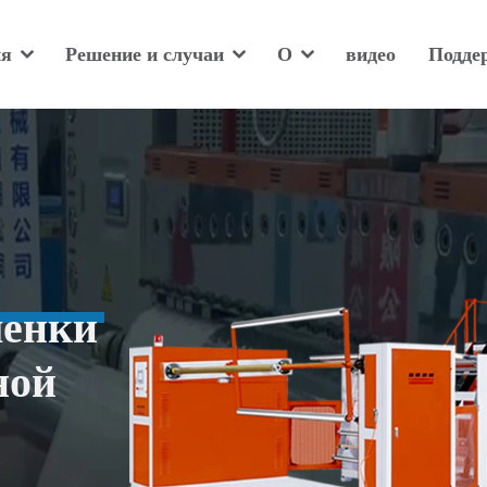
ия
Решение и случаи
О
видео
Подде
ленки
ной