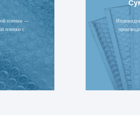
Су
той пленки —
Индивидуа
ой пленки с
производс