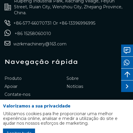
Ruipeng Industrial Park, Xiachang Village, Feiyun
Street, Ruian City, Wenzhou City, Zhejiang Province,
China.
+86-577-66070731
Or
+86-13396996995
+86 15258060010
wzrkmachinery@163.com
Navegação rápida
Produto
Sobre
Apoiar
Notícias
Contate-nos
Valorizamos a sua privacidade
Utilizamos cookies para lhe proporcionar uma melhor
experiência online, analisar e medir a utilização do site e
Copyright © RUIKANG Co., Ltd.
ajudar nos nossos esforços de marketing.
TODOS OS DIREITOS
English