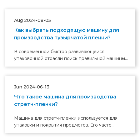
Aug 2024-08-05
Как выбрать подходящую машину для
производства пузырчатой ​​пленки?
В современной быстро развивающейся
упаковочной отрасли поиск правильной машины
для производства пузырчатой ​​пленки имеет
решающее значение для обеспечения
высококачественного производства. Выбор
правильной машины для производства
Jun 2024-06-13
пузырчатой ​​пленки — это комплексный процесс
Что такое машина для производства
рассмотрения, включающий множество факторов.
стретч-пленки?
Эта статья призвана помочь вам выбрать лучшую
машину для ваших конкретных потребностей в
Машина для стретч-пленки используется для
упаковке.
упаковки и покрытия предметов. Его часто
используют для упаковки грузов, защиты
поверхностей или фиксации предметов. Обычно