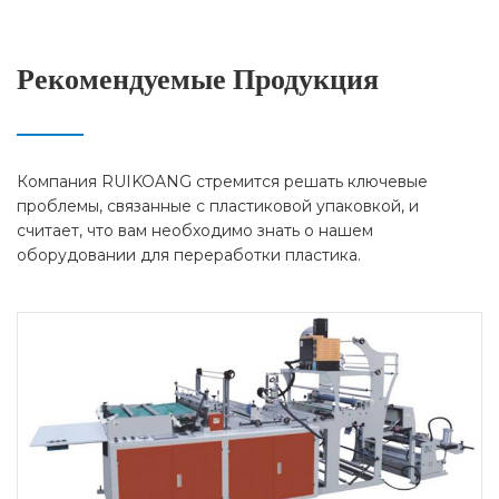
используемый материал – полиэтиленовая пленка.
Ниже приводится подробное описание машины
Рекомендуемые Продукция
для стретч-пленки:
Компания RUIKOANG стремится решать ключевые
проблемы, связанные с пластиковой упаковкой, и
считает, что вам необходимо знать о нашем
оборудовании для переработки пластика.