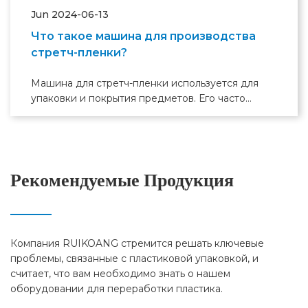
правильной машины для производства
Jun 2024-06-13
пузырчатой ​​пленки — это комплексный процесс
Что такое машина для производства
рассмотрения, включающий множество факторов.
стретч-пленки?
Эта статья призвана помочь вам выбрать лучшую
машину для ваших конкретных потребностей в
Машина для стретч-пленки используется для
упаковке.
упаковки и покрытия предметов. Его часто
используют для упаковки грузов, защиты
поверхностей или фиксации предметов. Обычно
используемый материал – полиэтиленовая пленка.
Ниже приводится подробное описание машины
Рекомендуемые Продукция
для стретч-пленки:
Компания RUIKOANG стремится решать ключевые
проблемы, связанные с пластиковой упаковкой, и
считает, что вам необходимо знать о нашем
оборудовании для переработки пластика.