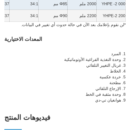
YHPE -2 000
2000 ملم
Φ85 مم
34:1
37 كيلو وات
YHPE-2 200
2200 ملم
Φ90 مم
34:1
37 كيلو وات
*لن نقوم بإعلامك بعد الآن في حالة حدوث أي تغيير في البيانات.
المعدات الاختيارية
1. المبرد
2. وحدة التغذية الفراغية الأوتوماتيكية
3. غربال التغيير التلقائي
4. الخلاط
5. خردة عكسية
6. مطحنة
7. الإرجاع التلقائي
8. وحدة مثقبة في الخط
9. هوانغيان تي-دي
فيديوهات المنتج