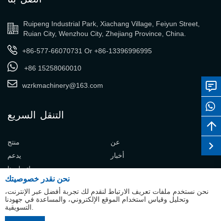
Ruipeng Industrial Park, Xiachang Village, Feiyun Street,
Ruian City, Wenzhou City, Zhejiang Province, China.
+86-577-66070731
Or
+86-13396996995
+86 15258060010
wzrkmachinery@163.com
التنقل السريع
عن
منتج
أخبار
يدعم
اتصل بنا
نحن نقدر خصوصيتك
نحن نستخدم ملفات تعريف الارتباط لنقدم لك تجربة أفضل عبر الإنترنت،
وتحليل وقياس استخدام الموقع الإلكتروني، والمساعدة في جهودنا
التسويقية.
جميع الحقوق محفوظة لشركة رويكانغ
English