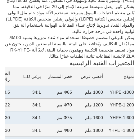
(PLC)، وتتميز بأتمتة عالية وسهولة في التشغيل، مما يُحسّن كفاءة الإنتاج
بشكل كبير. يصل متوسط سرعة الإنتاج إلى 20 مترًا في الدقيقة، مما
يُلبي معظم احتياجات السوق بسرعة. تستخدم الآلة مواد خام مثل البولي
إيثيلين منخفض الكثافة (LDPE) والبولي إيثيلين منخفض الكثافة (LLPDE)
والمواد المُعاد تدويرها لإنتاج غشاء الفقاعات الهوائية باستخدام آلة بثق
لولبية واحدة في درجة حرارة عالية.
يمكن للبرغي المصمم خصيصًا استخدام مواد مُعاد تدويرها بنسبة 100%،
مما يُقلل التكاليف ويُحافظ على البيئة. بالنسبة للمصنعين الذين يبحثون عن
مواد تغليف منخفضة التكلفة ويهتمون بحماية البيئة، تُعدّ آلة RK-YHPE-
ZLA لأغشية الفقاعات ثنائية الطبقات خيارًا مثاليًا.
المتغيرات الفنية الرئيسية
الطارد
نموذج
أقصى عرض
قطر المسمار
برغي L:D
رك
YHPE -1000
1000 ملم
Φ65 مم
34:1
18.5 كيلو وات
YHPE-1 200
1200 ملم
Φ70 مم
34:1
22 كيلو وات
YHPE-1 600
1600 ملم
Φ75 مم
34:1
30 كيلو وات
YHPE -1 800
1800 ملم
Φ80 مم
34:1
30 كيلو وات