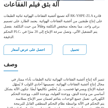
آلة بثق فيلم الفقاعات
آلة تصنيع أغشية الفقاعات الهوائية ثنائية الطبقات RK-YHPE-ZLA قادرة
على إنتاج طبقتين من أغشية الفقاعات الهوائية. يعتمد الطارد على تصميم
برغي واحد، مما يجعله منخفض التكلفة وفعّالاً من حيث التكلفة. بفضل
التحكم PLC، يتم التشغيل الآلي، وتصل سرعة الإنتاج إلى 20 مترًا في
الدقيقة.
تحميل
احصل على عرض أسعار
وصف
تتميز آلة إنتاج أغشية الفقاعات الهوائية ثنائية الطبقات بأداء ممتاز في
مجال إنتاج أغشية الفقاعات الهوائية. تصميمها أحادي اللولب لا يُسهّل
عملية الإنتاج ويسرعها فحسب، بل يُخفّض تكاليفها أيضًا. تتكون الآلة بشكل
أساسي من وحدة البثق، ووحدة القولبة، ووحدة اللف، ووحدة التحكم
الكهربائي. تعمل جميع الوحدات بتناغم لضمان سير الإنتاج بسلاسة.
يتم التحكم في الآلة بواسطة نظام التحكم المنطقي القابل للبرمجة