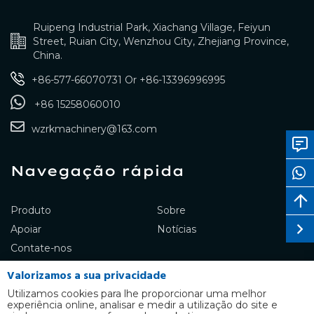
Ruipeng Industrial Park, Xiachang Village, Feiyun
Street, Ruian City, Wenzhou City, Zhejiang Province,
China.
+86-577-66070731
Or
+86-13396996995
+86 15258060010
wzrkmachinery@163.com
Navegação rápida
Produto
Sobre
Apoiar
Notícias
Contate-nos
Valorizamos a sua privacidade
Utilizamos cookies para lhe proporcionar uma melhor
experiência online, analisar e medir a utilização do site e
Copyright © RUIKANG Co., Ltd.