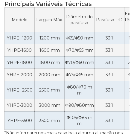
Principais Variáveis Técnicas
Extr
Diâmetro do
Modelo
Largura Máx.
Parafuso L:D
tênc
parafuso
YHPE -1200
1200 mm
Φ65/Φ50 mm
33:1
18
YHPE-1600
1600 mm
Φ70/Φ55 mm
33:1
2
YHPE-1800
1800 mm
Φ70/Φ60 mm
33:1
22
YHPE-2000
2000 mm
Φ75/Φ65 mm
33:1
30
Φ80/Φ70 m
YHPE -2500
2500 mm
33:1
3
m
YHPE-3000
3000 mm
Φ90/Φ80mm
33:1
4
Φ105/Φ85 m
YHPE-3500
3500 mm
33:1
5
m
*Não informaremos mais caso haja alguma alteração nos