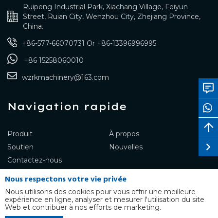
Ruipeng Industrial Park, Xiachang Village, Feiyun
Street, Ruian City, Wenzhou City, Zhejiang Province,
China.
+86-577-66070731
Or
+86-13396996995
+86 15258060010
wzrkmachinery@163.com
Navigation rapide
Produit
À propos
Soutien
Nouvelles
Contactez-nous
Nous respectons votre vie privée
Nous utilisons des cookies pour vous offrir une meilleure
expérience en ligne, analyser et mesurer l'utilisation du site
Copyright © RUIKANG Co., Ltd.
Web et contribuer à nos efforts de marketing.
TOUS DROITS RÉSERVÉS
English