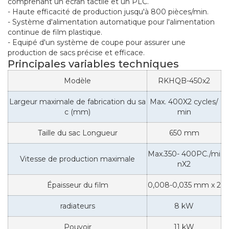
comprenant un écran tactile et un PLC.
- Haute efficacité de production jusqu'à 800 pièces/min.
- Système d'alimentation automatique pour l'alimentation
continue de film plastique.
- Equipé d'un système de coupe pour assurer une
production de sacs précise et efficace.
Principales variables techniques
Modèle
RKHQB-450x2
Largeur maximale de fabrication du sa
Max. 400X2 cycles/
c (mm)
min
Taille du sac Longueur
650 mm
Max.350- 400PC./mi
Vitesse de production maximale
nX2
Épaisseur du film
0,008-0,035 mm x 2
radiateurs
8 kW
Pouvoir
11 kW